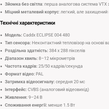
Зйомка без світла
: перша аналогова система VTX з
Міцний металевий корпус
: легкий, але захищени
Технічні характеристики
Модель:
Caddx ECLIPSE 004 480
Тип сенсора:
Неконтактний тепловізор на основі в
Роздільна здатність:
384 x 288 пікселів
Діапазон хвиль:
8–12 мікрометрів
Частота кадрів:
25/50 кадрів/секунда
Формат відео:
PAL
Затримка відеосигналу:
середня 20 мс
Інтерфейс:
CVBS (аналоговий відеовихід)
Живлення:
9–24 В
Споживання енергії:
менше 1.5 Вт