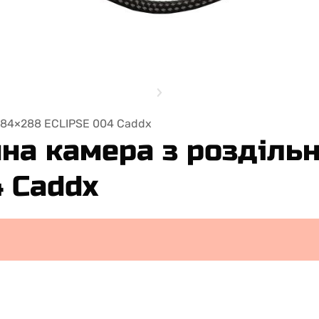
 384×288 ECLIPSE 004 Caddx
йна камера з розділь
 Caddx