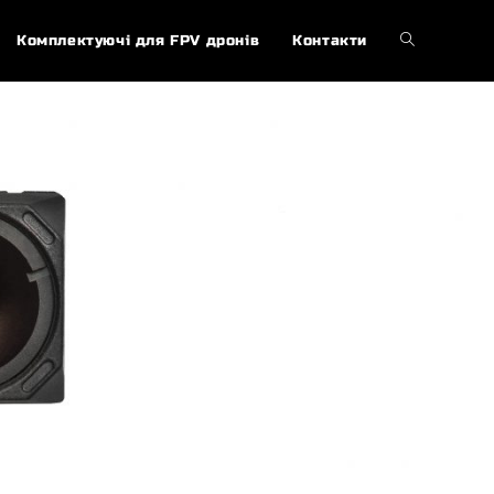
Перемкнут
Комплектуючі для FPV дронів
Контакти
пошук
на
веб-
сайті