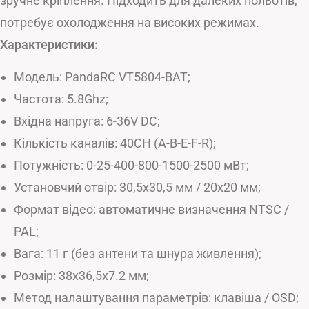
зручне кріплення. Підходить для далеких польотів,
потребує охолодження на високих режимах.
Характеристики:
Модель: PandaRC VT5804-BAT;
Частота: 5.8Ghz;
Вхідна напруга: 6-36V DC;
Кількість каналів: 40CH (A-B-E-F-R);
Потужність: 0-25-400-800-1500-2500 мВт;
Установчий отвір: 30,5х30,5 мм / 20х20 мм;
Формат відео: автоматичне визначення NTSC /
PAL;
Вага: 11 г (без антени та шнура живлення);
Розмір: 38х36,5х7.2 мм;
Метод налаштування параметрів: клавіша / OSD;