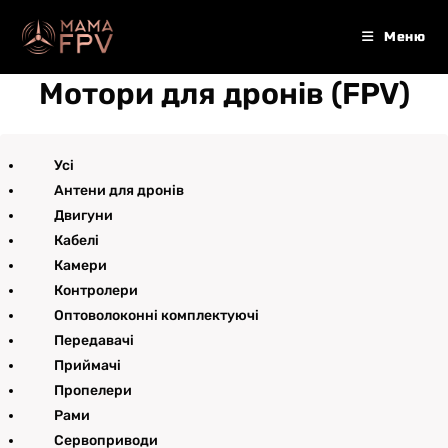
Перейти
до
Меню
вмісту
Мотори для дронів (FPV)
Усі
Антени для дронів
Двигуни
Кабелі
Камери
Контролери
Оптоволоконні комплектуючі
Передавачі
Приймачі
Пропелери
Рами
Сервоприводи