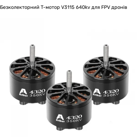
Безколекторний T-мотор V3115 640kv для FPV дронів