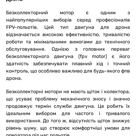
Безколлекторний мотор є одним з
найпопулярніших виборів серед професіоналів
FPV-польотів. Цей тип двигуна для дрона
відзначається високою ефективністю, тривалістю
роботи та мінімальними вимогами до технічного
обслуговування. Однією з головних переваг
безколлекторного двигуна (fpv motor) є його
здатність забезпечувати плавний хід і точний
контроль, що особливо важливо для будь-якого фпв
дрона.
Безколлекторні мотори не мають щіток і колектора,
що усуває проблему механічного зносу і значно
продовжує термін служби двигуна. Це робить їх
ідеальним вибором для частого і тривалого
використання. До того ж, відсутність щіток знижує
рівень шуму, що створює комфортніші умови для
оператора під час польотів.